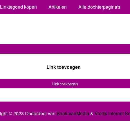
Linktegoed kopen
Artikelen
Alle dochterpagina's
Link toevoegen
Link toevoegen
ight © 2023 Onderdeel van
BaakmanMedia
&
Vrolijk Internet S