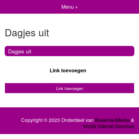
Menu +
Dagjes uit
Dagjes uit
Link toevoegen
Link toevoegen
Copyright © 2023 Onderdeel van
BaakmanMedia
&
Vrolijk Internet Services